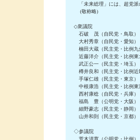
　　「未来総理」には、超党派
 　　(敬称略)

　◇衆議院

　　石破　茂（自民党・鳥取）　 
　　大村秀章（自民党・愛知）　
　　楠田大蔵（民主党・比例九
　　近藤洋介（民主党・比例東北
　　武正公一（民主党・埼玉） 
　　樽井良和（民主党・比例近畿
　　手塚仁雄（民主党・東京） 
　　中根康浩（民主党・比例東
　　西村康稔（自民党・兵庫）　
　　福島　豊（公明党・大阪）　
　　細野豪志（民主党・静岡）　
　　山井和則（民主党・京都）

　◇参議院

　　荒木清寛（公明党・比例）　