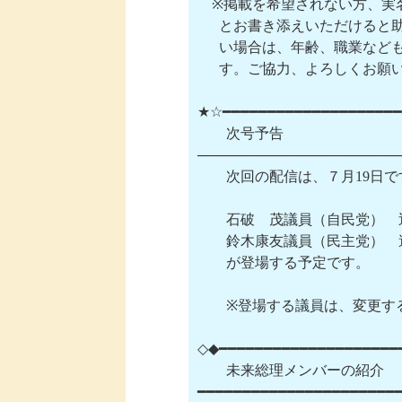
　※掲載を希望されない方、実
　  とお書き添えいただけると
　  い場合は、年齢、職業など
　  す。ご協力、よろしくお願
★☆━━━━━━━━━━━━━━━━━━━━
　　次号予告

─────────────────────
　　次回の配信は、７月19日です
　　石破　茂議員（自民党）　
　　鈴木康友議員（民主党）　
　　が登場する予定です。

　　※登場する議員は、変更す
◇◆━━━━━━━━━━━━━━━━━━━━━
　　未来総理メンバーの紹介

━━━━━━━━━━━━━━━━━━━━━━━