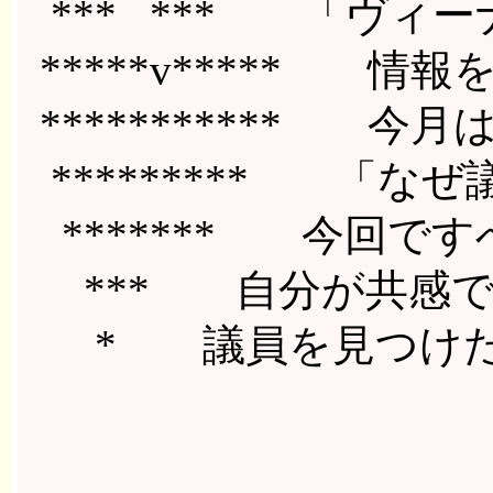
*** *** 「ヴィ
*****v***** 
*********** 
********* 「
******* 今回で
*** 自分が共感で
* 議員を見つけた