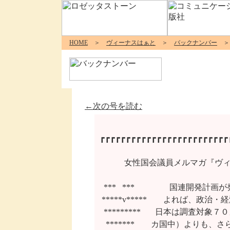
HOME
＞
ヴィーナスはぁと
＞
バックナンバー
＞ 
←次の号を読む
┏┏┏┏┏┏┏┏┏┏┏┏┏┏┏┏┏┏┏┏┏┏┏┏┏┏
        　女性国会議員メルマガ『
  ***   *** 　　　　国連開発
 *****v*****　　よれば、政
  *********   　日本は調査
   *******　　カ国中）よりも