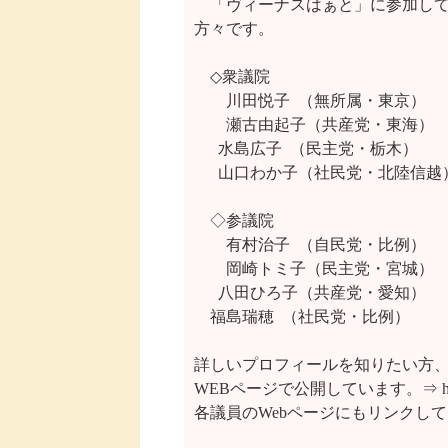
　「ヴィーナスはぁと」に参加して
方々です。

　◇衆議院

　　川田悦子  （無所属・東京）　
　　瀬古由起子（共産党・東海）　
　  水島広子  （民主党・栃木）　
　  山口わか子（社民党・北陸信越）
　◇参議院

　　有村治子  （自民党・比例）　　 
　　岡崎トミ子（民主党・宮城）　　
　  八田ひろ子（共産党・愛知）　
    福島瑞穂  （社民党・比例）　
詳しいプロフィールを知りたい方、
WEBページで公開しています。⇒ http://ww
各議員のWebページにもリンクして