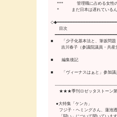
 　 ***　 　　管理職に占める女
      *　　　まだ日本は遅れている
◇◆━━━━━━━━━━━━━━━━━━━━━━━
　　目次

　━━━━━━━━━━━━━━━━━━━━━━━━
■　　「少子化基本法と、筆坂問題
  　    吉川春子（参議院議員・共産
■　　編集後記

■　　「ヴィーナスはぁと」参加議員
　-----------------------------------------------
　　★★★季刊ロゼッタストーン第1
　 ●大特集「ケンカ」

　　フジ子・ヘミングさん、蓮池透
　　「闘い」について聞いています