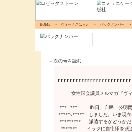
HOME
＞
ヴィーナスはぁと
＞
バックナンバー
＞ 
←次の号を読む
┏┏┏┏┏┏┏┏┏┏┏┏┏┏┏┏┏┏┏┏┏┏┏┏┏┏
        　女性国会議員メルマガ『
  ***   ***   　　昨日、自
 *****v*****　しました。い
  *********   　派遣するか
   *******　　イラクに自衛隊