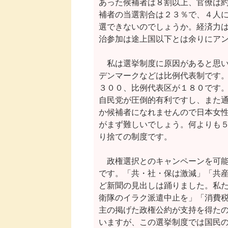
あった候補者は８割以上、官僚は約
補者の当選割合は２３％で、４人に
選できないのでしょうか。経済力は
治参加は途上国以下とは余りにアン
　私は選挙制度に原因があると思い
デンマークなどは比例代表制です。
３００、比例代表区が１８０です。
自民党が圧倒的有利ですし、また通
か候補者になれませんので日本女性
がまず難しいでしょう。何よりも５
り捨ての制度です。

　政権選択とのキャンペーンを可能
です。「共・社・保は激減」「共産
ど新聞の見出しは踊りました。私た
衛隊のイラク派遣中止を」「消費税
主の掲げた政権公約が支持を得たの
いますが、この選挙制度では国民の