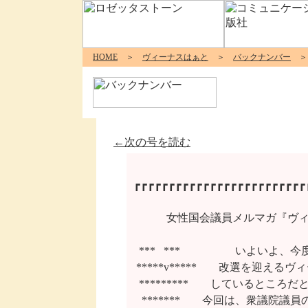
HOME
＞
ヴィーナスはぁと
＞
バックナンバー
＞ 
←次の号を読む
┏┏┏┏┏┏┏┏┏┏┏┏┏┏┏┏┏┏┏┏┏┏┏┏┏┏
        　女性国会議員メルマガ『
  ***   ***　　　　　いよいよ
 *****v*****　　改選を迎え
  *********　　しているところだ
   *******　　今回は、衆議院