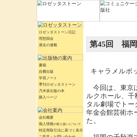
ロゼッタストーン日記
理想国会
第45回 福
過去の連載
書籍
キャラメルボ
自費出版
学習ノート
季刊ロゼッタストーン
今回は、東京は
乃木坂出版の本
ルクホール、千
購入ページ
タル劇場でトー
年金会館芸術ホ
会社概要
た。
個人情報
の取り扱いについて
特定商取引法に基づく表示
ご意見・お問い合わせ