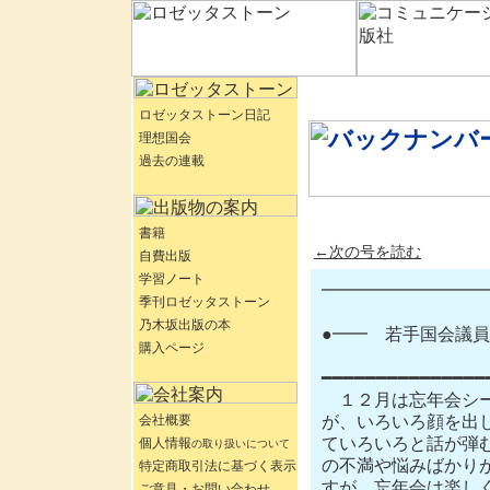
ロゼッタストーン日記
理想国会
過去の連載
書籍
←次の号を読む
自費出版
学習ノート
━━━━━━━━━━━
季刊ロゼッタストーン
乃木坂出版の本
●━━　若手国会議員
購入ページ
━━━━━━━━━━━━━━━
　１２月は忘年会シ
会社概要
が、いろいろ顔を出
ていろいろと話が弾
個人情報
の取り扱いについて
の不満や悩みばかり
特定商取引法に基づく表示
すが、忘年会は楽しく
ご意見・お問い合わせ