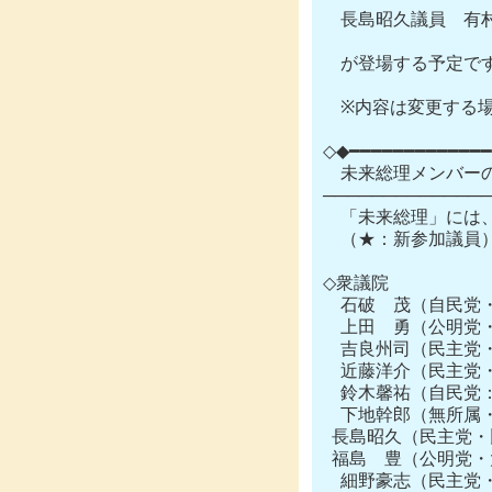
　長島昭久議員　有
　が登場する予定です
　※内容は変更する場
◇◆━━━━━━━━━━━━━
　未来総理メンバーの
──────────────
　「未来総理」には、
　（★：新参加議員）
◇衆議院

　石破　茂（自民党・鳥
　上田　勇（公明党・
　吉良州司（民主党・
　近藤洋介（民主党・
　鈴木馨祐（自民党：
　下地幹郎（無所属・
  長島昭久（民主党・
  福島　豊（公明党・
　細野豪志（民主党・