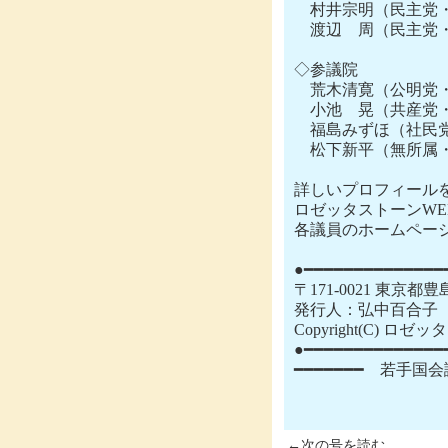
　村井宗明（民主党
　渡辺　周（民主党・
◇参議院

　荒木清寛（公明党・
　小池　晃（共産党
　福島みずほ（社民
　松下新平（無所属・
詳しいプロフィール
ロゼッタストーンWEBページ
各議員のホームページ
●━━━━━━━━━━━━━━
〒171-0021 東京
発行人：弘中百合子　
Copyright(C) 
●━━━━━━━━━━━━━━
━━━━━━━　若手
←次の号を読む