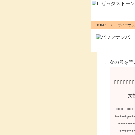
HOME
＞
ヴィーナ
←次の号を読
┏┏┏┏┏┏┏
     
  *** 
 ****
　****
 　***