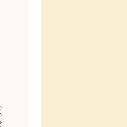
=======






