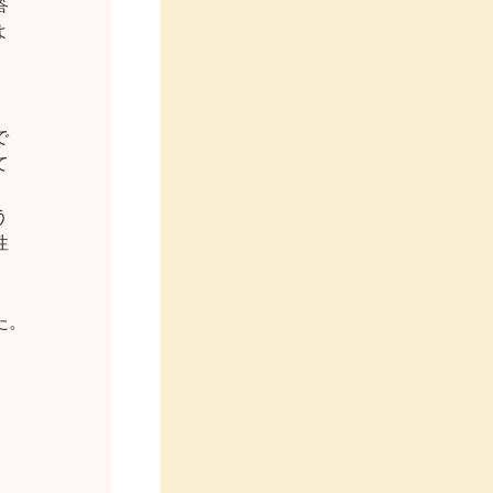














。


