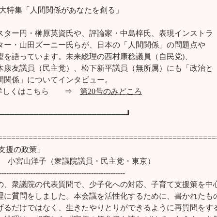
　●大特集「人間関係があなたを創る」

スター円・榊原英資氏や、評論家・中島梓氏、表現インストラ

ター・山田ズーニー氏らが、日本の「人間関係」の問題点や

望を語っています。未来総理の西村康稔議員（自民党)、

木康友議員（民主党）、松下新平議員（無所属）にも「政治と

間関係」についてインタビュー。

詳しくはこちら　　⇒　
第20号のみどころ
━━━━━━━━━━━━━━━━━━━━━━━━━┛

==================================================
支援の政策」

　　　小宮山洋子（衆議院議員・民主党・東京）

----------------------------------------------------

の、衆議院の代表質問で、少子化への対応、子育て支援策を中心
理に質問をしました。本会議を活性化するために、書かれたもの
げるだけではなく、生きたやりとりができるように再質問をする