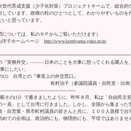
次世代育成支援（少子化対策）プロジェクトチームで、総合的な
討しています。政権の柱のひとつとして、わかりやすいものを作
たいと思っています。

問については、私のＨＰからご覧いただけます）　

山洋子ホームページ　
http://www.komiyama-yoko.gr.jp/
==================================================
の『実務外交』―――日本のことを大事に想ってくれる隣人を、
大事にしたい」

の(2)　台湾との『事実上の外交窓口』           　　　　　 

　　　　　　　　　　　　有村治子（参議院議員・自民党・比例）
----------------------------------------------------

連載その(1)》で書きましたように、昨年８月、私は「自由民主党
の一員」として台湾に行きました。しかし、全国から集まった学
員・自営業・県市町村議員の皆さんと共に、１００人規模で台湾
初めての企画は、政治的にも、物理的にも、平坦ではありません