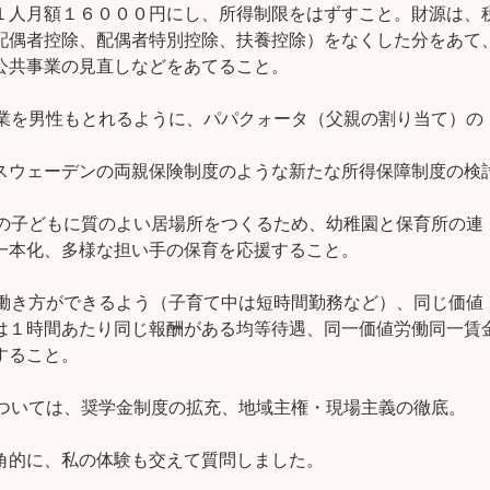
１人月額１６０００円にし、所得制限をはずすこと。財源は、税
配偶者控除、配偶者特別控除、扶養控除）をなくした分をあて、
公共事業の見直しなどをあてること。

児休業を男性もとれるように、パパクォータ（父親の割り当て）の

スウェーデンの両親保険制度のような新たな所得保障制度の検討
学前の子どもに質のよい居場所をつくるため、幼稚園と保育所の連

一本化、多様な担い手の保育を応援すること。

様な働き方ができるよう（子育て中は短時間勤務など）、同じ価値

は１時間あたり同じ報酬がある均等待遇、同一価値労働同一賃金
ること。

育については、奨学金制度の拡充、地域主権・現場主義の徹底。

角的に、私の体験も交えて質問しました。
