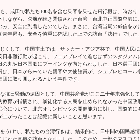
くも、成田で私たち100名を含む乗客を乗せた飛行機は、時おり

下しながら、欠航が続き閉鎖された台湾・台北中正国際空港に、
のみ、安全に到着したのでした。まさに、台湾当局の威信をかけ
党青年局も、安全を慎重に確認した上での訪台「決行」でした。
を同じくして、中国本土では、サッカー・アジア杯で、中国人民に

反日非難行動が起こり、フェアプレイで進むはずのスタジアムに
日の丸や日本国歌にブーイングが向けられました。日本選手団に
飛び、日本から来ていた観客や大使館員が、シュプレヒコールを
集団に取り囲まれるという事件です。

残念な抗日騒動の遠因として、中国共産党がここ二十年来強化して

的教育が指摘され、暴徒化する人民を止められなかった中国政府
民心について、北京オリンピックの開催能力に対し、国際的にも
が上がったことは記憶に新しいことと思います。

騒動をうけて、私たちの台湾行きは、結果的に、日中間の国民感情

こじれた直後の訪台となりました。このため、一部のマスコミに