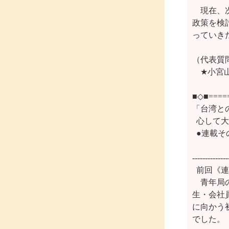
　現在、
政策を検
っていき
（代表質
　★小宮
■◇■=====
「台湾と
  心して
  ●連載そ
 　　　
--------------
  前回《
　青年局
生・会社
に向かう
でした。
