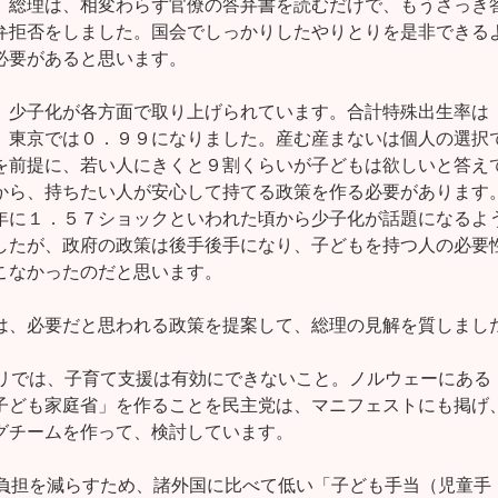
、総理は、相変わらず官僚の答弁書を読むだけで、もうさっき答
弁拒否をしました。国会でしっかりしたやりとりを是非できるよ
必要があると思います。

、少子化が各方面で取り上げられています。合計特殊出生率は

、東京では０．９９になりました。産む産まないは個人の選択で
を前提に、若い人にきくと９割くらいが子どもは欲しいと答えて
から、持ちたい人が安心して持てる政策を作る必要があります。
年に１．５７ショックといわれた頃から少子化が話題になるよう
したが、政府の政策は後手後手になり、子どもを持つ人の必要性
こなかったのだと思います。

は、必要だと思われる政策を提案して、総理の見解を質しました
テワリでは、子育て支援は有効にできないこと。ノルウェーにある

子ども家庭省」を作ることを民主党は、マニフェストにも掲げ、
グチームを作って、検討しています。

済的負担を減らすため、諸外国に比べて低い「子ども手当（児童手
