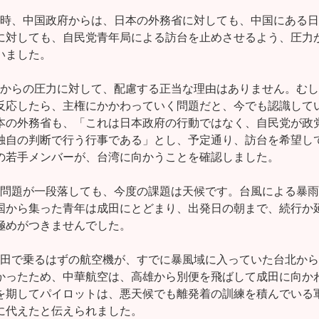
この時、中国政府からは、日本の外務省に対しても、中国にある日

に対しても、自民党青年局による訪台を止めさせるよう、圧力が
ました。

中国からの圧力に対して、配慮する正当な理由はありません。むし

反応したら、主権にかかわっていく問題だと、今でも認識してい
本の外務省も、「これは日本政府の行動ではなく、自民党が政党
独自の判断で行う行事である」とし、予定通り、訪台を希望して
の若手メンバーが、台湾に向かうことを確認しました。

的な問題が一段落しても、今度の課題は天候です。台風による暴雨

国から集った青年は成田にとどまり、出発日の朝まで、続行か延
極めがつきませんでした。

が成田で乗るはずの航空機が、すでに暴風域に入っていた台北から

かったため、中華航空は、高雄から別便を飛ばして成田に向かわ
を期してパイロットは、悪天候でも離発着の訓練を積んでいる軍
に代えたと伝えられました。
