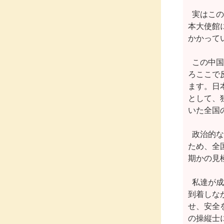
  実は
本大使館
かかってい
  この
ろここで
ます。日
として、
いた全国
  政治
ため、全
期かの見
  私達
到着しな
せ、安全
の操縦士