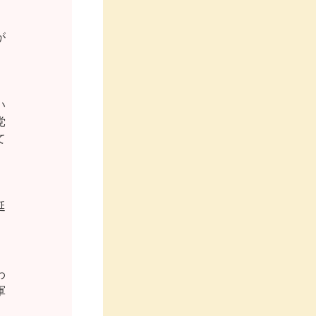













