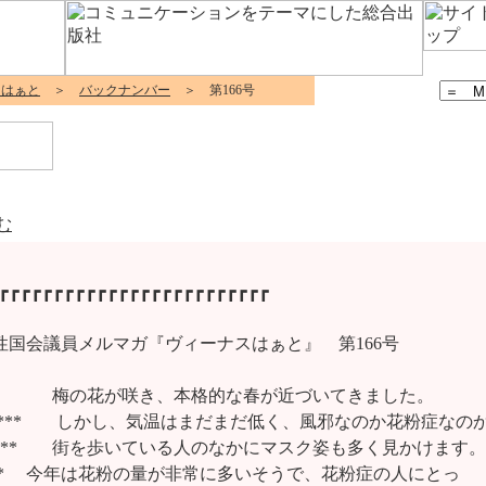
スはぁと
＞
バックナンバー
＞ 第166号
む
┏┏┏┏┏┏┏┏┏┏┏┏┏┏┏┏┏┏┏┏┏┏┏┏┏

   　女性国会議員メルマガ『ヴィーナスはぁと』　第166号

  ***　　　 梅の花が咲き、本格的な春が近づいてきました。　   

*v*****　　しかし、気温はまだまだ低く、風邪なのか花粉症なのか
*****　　街を歩いている人のなかにマスク姿も多く見かけます。

****     今年は花粉の量が非常に多いそうで、花粉症の人にとっ
