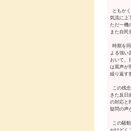
  ともか
気流に上
ただ一機
また自民
  時期
よる強い
おいて、
は罵声が
繰り返す
  この
きた反日
の対応と
疑問の声
  この
がひどく