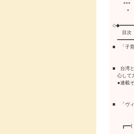
　　 *
　　　*
◇◆━━━━━
　　目次

　━━━━━━
■　「子育
  　　
■　台湾
    心し
    ●連
   　
■　「ヴ
　　┏━━