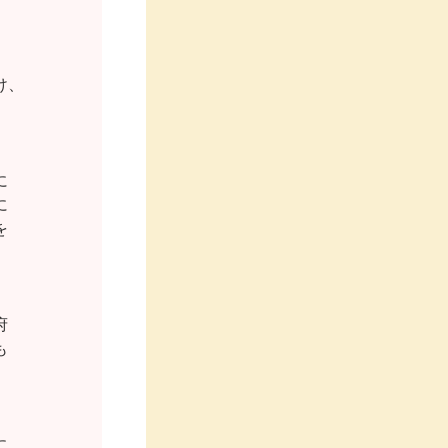


、














