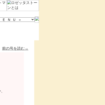
前の号を読む→
、
