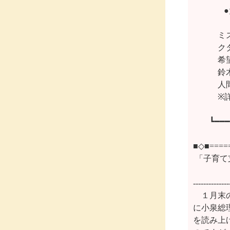
　  　 
　　　ミ
　　　ク
　　　希
　　　鈴
　　　人
　　　※
　　┗━━━━
■◇■=====
 「子育て
  　　
--------------
　１月末
に小泉総
を読み上