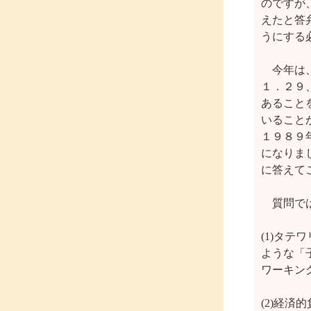
のですが
えたと答
うにする
　今年は
１．２９
あること
いること
１９８９
になりま
に答えて
　質問で
(1)タ
ような「
ワーキン
(2)経