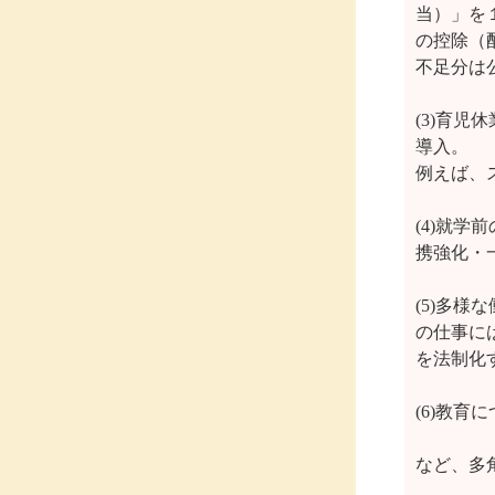
当）」を
の控除（
不足分は
(3)育
導入。

例えば、
(4)就
携強化・
(5)多
の仕事に
を法制化す
(6)教
など、多