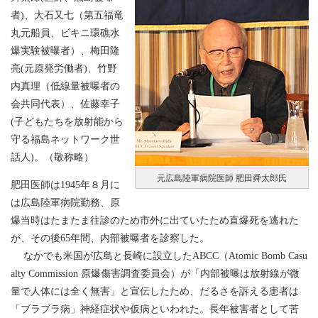
者)、大石又七（第五福竜
丸元船員、ビキニ環礁水
爆実験被曝者）、梅田隆
亮(元原発労働者)、竹野
内真理（低線量被曝者の
会共同代表）、佐藤幸子
(子どもたちを放射能から
守る福島ネットワーク世
話人)。（敬称略）
元広島陸軍病院医師 肥田舜太郎氏
肥田医師は1945年８月に
は広島陸軍病院勤務、原
爆当時はたまたま往診のため市外に出ていたため直爆死を逃れた
が、その後65年間、内部被曝者を診察した。
なかでも米国が広島と長崎に設立したABCC（Atomic Bomb Casu
alty Commission 原爆傷害調査委員会）が「内部被曝は放射線が微
量で人体には全く無害」と宣伝したため、だるさを訴える患者は
「ブラブラ病」神経症状や仮病といわれた。長年被害者として苦