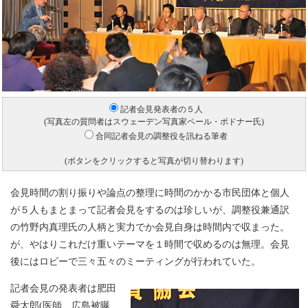
記者会見発表者の５人
(写真左の質問者はスウェーデン写真家ペール・ボドナー氏)
合同記者会見の調整役を訊ねる筆者
(ボタンをクリックすると写真が切り替わります)
会見時間の割り振りや論点の整理に時間のかかる市民団体と個人
が５人もまとまって記者会見をするのは珍しいが、調整役兼通訳
の竹野内真理氏の人柄と実力でか会見自身は時間内で収まった。
が、やはりこれだけ重いテーマを１時間で収めるのは無理。会見
後にはロビーで三々五々のミーティングが行われていた。
記者会見の発表者は肥田
舜太郎(医師、広島被曝