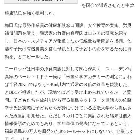
を国会で通過させたと中曽
根康弘氏を強く批判した。
梅田氏は原発作業員の健康相談窓口開設、安全教育の実施、労災
補償問題を訴え、翻訳家の竹野内真理氏はロシアの研究を紹介
し、日本のマスメディアが報道しない低線量被曝問題を指摘、佐
藤幸子氏は有機農業を営む母親として子どもの命を守るために行
動を、とアピールした。
ヨーロッパは日本の原発問題に対して関心が高く、スエ—デン写
真家のペール・ボドナー氏は「米国科学アカデミーの測定によれ
ば半径20Kmではなく70Km以内で通常の８倍の線量を観測した、
とBBCが報道したが、現地ではどう受け止められているか」と質
問。子どもたちを放射能から守る福島ネットワーク世話人の佐藤
幸子氏は実際に子どもたちが身につけている近畿大学から提供さ
れた線量計を見せた。ただし３カ月ごとに集計された結果は個人
情報保護のためでもあり、学年単位の発表になっているという。
福島県民200万人を原発のためのモルモットにしないで、と厳しく
アピールした。