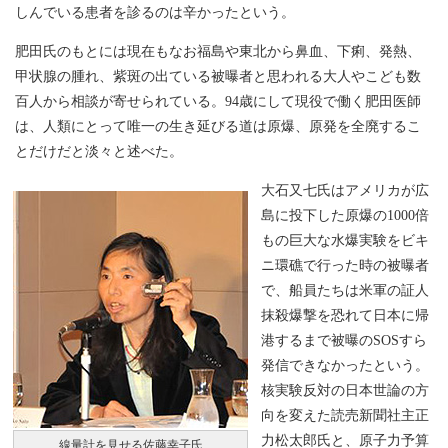
しんでいる患者を診るのは辛かったという。
肥田氏のもとには現在もなお福島や東北から鼻血、下痢、発熱、
甲状腺の腫れ、紫斑の出ている被曝者と思われる大人やこども数
百人から相談が寄せられている。94歳にして現役で働く肥田医師
は、人類にとって唯一の生き延びる道は原爆、原発を全廃するこ
とだけだと淡々と述べた。
大石又七氏はアメリカが広
島に投下した原爆の1000倍
もの巨大な水爆実験をビキ
ニ環礁で行った時の被曝者
で、船員たちは米軍の証人
抹殺爆撃を恐れて日本に帰
港するまで被曝のSOSすら
発信できなかったという。
核実験反対の日本世論の方
向を変えた読売新聞社主正
力松太郎氏と、原子力予算
線量計を見せる佐藤幸子氏