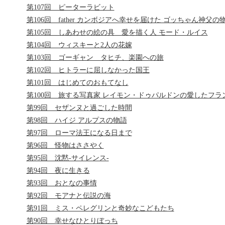
第107回 ピーターラビット
第106回 father カンボジアへ幸せを届けた ゴッちゃん神父の
第105回 しあわせの絵の具 愛を描く人 モード・ルイス
第104回 ウィスキーと2人の花嫁
第103回 ゴーギャン タヒチ、楽園への旅
第102回 ヒトラーに屈しなかった国王
第101回 はじめてのおもてなし
第100回 旅する写真家 レイモン・ドゥパルドンの愛したフラ
第99回 セザンヌと過ごした時間
第98回 ハイジ アルプスの物語
第97回 ローマ法王になる日まで
第96回 怪物はささやく
第95回 沈黙-サイレンス-
第94回 夜に生きる
第93回 おとなの事情
第92回 モアナと伝説の海
第91回 ミス・ペレグリンと奇妙なこどもたち
第90回 幸せなひとりぼっち