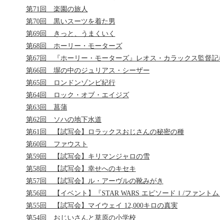
第71回 楽園の旅人
第70回 黒いスーツを着た男
第69回 きっと、うまくいく
第68回 ホーリー・モーターズ
第67回 『ホーリー・モーターズ』レオス・カラックス監督記
第66回 塀の中のジュリアス・シーザー
第65回 ロンドンゾンビ紀行
第64回 ロック・オブ・エイジズ
第63回 菖蒲
第62回 ソハの地下水道
第61回 【試写会】ロラックスおじさんの秘密の種
第60回 ファウスト
第59回 【試写会】キリマンジャロの雪
第58回 【試写会】幸せへのキセキ
第57回 【試写会】ル・アーヴルの靴みがき
第56回 【イベント】『STAR WARS エピソードＩ/ファント
第55回 【試写会】マイウェイ 12,000キロの真実
第54回 おじいさんと草原の小学校