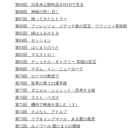
第89回 日本未公開作品をDVDで見る
第88回 神様の思し召し
第87回 帰ってきたヒトラー
第86回 フィレンツェ、メディチ家の至宝 ウフィツィ美術館
第85回 緑はよみがえる
第84回 セッション
第83回 はじまりのうた
第82回 マエストロ！
第81回 ナショナル・ギャラリー 英国の至宝
第80回 マダム・イン・ニューヨーク
第79回 ローマの教室で
第78回 世界の果ての通学路
第77回 ダニエル・シュミット－思考する猫
第76回 ラスト・ベガス
第75回 機内で映画を楽しむ（３）
第74回 さよなら、アドルフ
第73回 リヴ＆イングマール ある愛の風景
第72回 ルノワール 陽だまりの裸婦