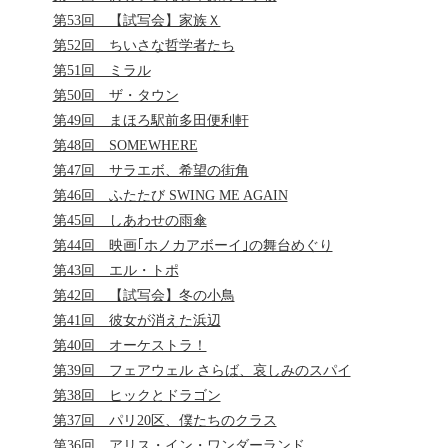
第53回 【試写会】家族Ｘ
第52回 ちいさな哲学者たち
第51回 ミラル
第50回 ザ・タウン
第49回 まほろ駅前多田便利軒
第48回 SOMEWHERE
第47回 サラエボ、希望の街角
第46回 ふたたび SWING ME AGAIN
第45回 しあわせの雨傘
第44回 映画｢ホノカアボーイ｣の舞台めぐり
第43回 エル・トポ
第42回 【試写会】冬の小鳥
第41回 彼女が消えた浜辺
第40回 オーケストラ！
第39回 フェアウェル さらば、哀しみのスパイ
第38回 ヒックとドラゴン
第37回 パリ20区、僕たちのクラス
第36回 アリス・イン・ワンダーランド