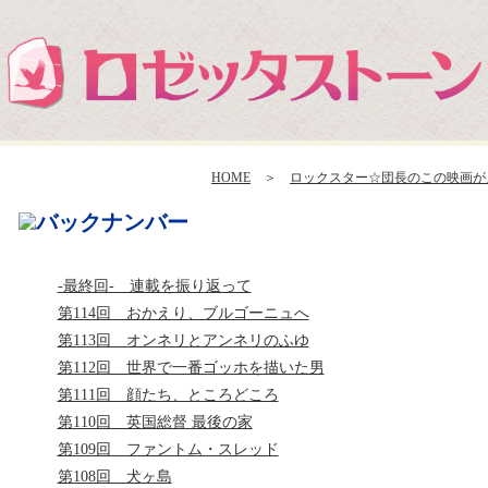
HOME
＞
ロックスター☆団長のこの映画が
-最終回- 連載を振り返って
第114回 おかえり、ブルゴーニュへ
第113回 オンネリとアンネリのふゆ
第112回 世界で一番ゴッホを描いた男
第111回 顔たち、ところどころ
第110回 英国総督 最後の家
第109回 ファントム・スレッド
第108回 犬ヶ島