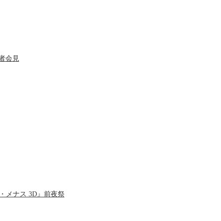
者会見
ム・メナス 3D』前夜祭