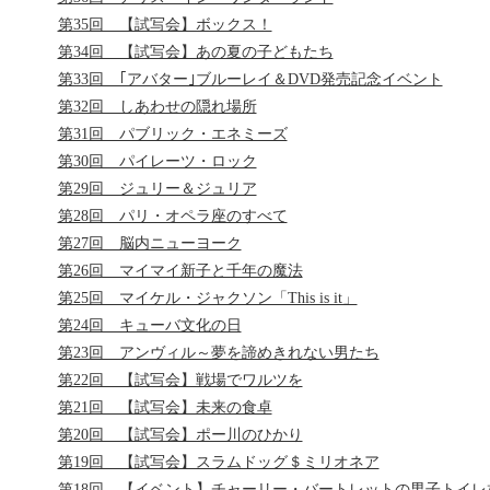
第35回 【試写会】ボックス！
第34回 【試写会】あの夏の子どもたち
第33回 ｢アバター｣ブルーレイ＆DVD発売記念イベント
第32回 しあわせの隠れ場所
第31回 パブリック・エネミーズ
第30回 パイレーツ・ロック
第29回 ジュリー＆ジュリア
第28回 パリ・オペラ座のすべて
第27回 脳内ニューヨーク
第26回 マイマイ新子と千年の魔法
第25回 マイケル・ジャクソン「This is it」
第24回 キューバ文化の日
第23回 アンヴィル～夢を諦めきれない男たち
第22回 【試写会】戦場でワルツを
第21回 【試写会】未来の食卓
第20回 【試写会】ポー川のひかり
第19回 【試写会】スラムドッグ＄ミリオネア
第18回 【イベント】チャーリー・バートレットの男子トイレ