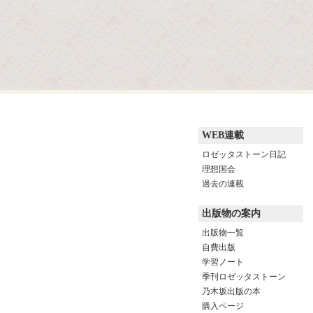
WEB連載
ロゼッタストーン日記
理想国会
過去の連載
出版物の案内
出版物一覧
自費出版
学習ノート
季刊ロゼッタストーン
乃木坂出版の本
購入ページ