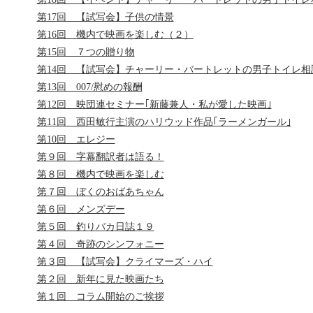
第17回 【試写会】子供の情景
第16回 機内で映画を楽しむ（２）
第15回 ７つの贈り物
第14回 【試写会】チャーリー・バートレットの男子トイレ相
第13回 007/慰めの報酬
第12回 映団連セミナー｢新藤兼人・私が愛した映画｣
第11回 西田敏行主演のハリウッド作品｢ラーメンガール｣
第10回 エレジー
第９回 字幕翻訳者は語る！
第８回 機内で映画を楽しむ
第７回 ぼくのおばあちゃん
第６回 メンズデー
第５回 釣りバカ日誌１９
第４回 奇跡のシンフォニー
第３回 【試写会】クライマーズ・ハイ
第２回 新年に見た映画たち
第１回 コラム開始のご挨拶